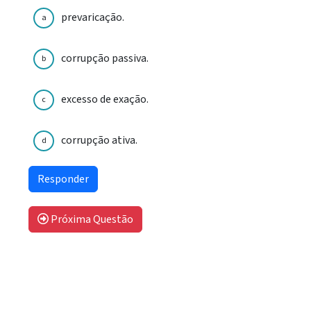
prevaricação.
a
corrupção passiva.
b
excesso de exação.
c
corrupção ativa.
d
Próxima Questão