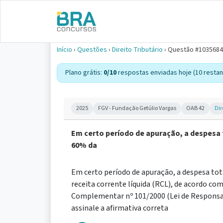
Início
›
Questões
›
Direito Tributário
›
Questão #1035684
Plano grátis:
0/10
respostas enviadas hoje (10 restan
2025
FGV - Fundação Getúlio Vargas
OAB 42
Dir
Em certo período de apuração, a despesa 
60% da
Em certo período de apuração, a despesa tot
receita corrente líquida (RCL), de acordo com
Complementar nº 101/2000 (Lei de Responsab
assinale a afirmativa correta