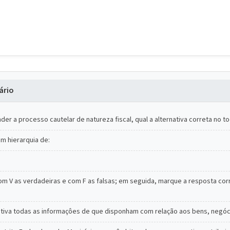
ário
r a processo cautelar de natureza fiscal, qual a alternativa correta no t
em hierarquia de:
m V as verdadeiras e com F as falsas; em seguida, marque a resposta corr
ativa todas as informaçôes de que disponham com relação aos bens, negóci