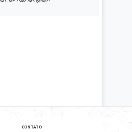
içôes, têm como fato gerador
CONTATO