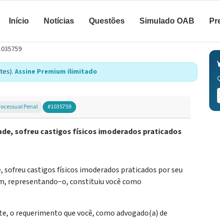
Início
Notícias
Questões
Simulado OAB
Pr
1035759
tes).
Assine Premium ilimitado
Processual Penal
#1035759
de, sofreu castigos físicos imoderados praticados
 sofreu castigos físicos imoderados praticados por seu
uim, representando−o, constituiu você como
te, o requerimento que você, como advogado(a) de