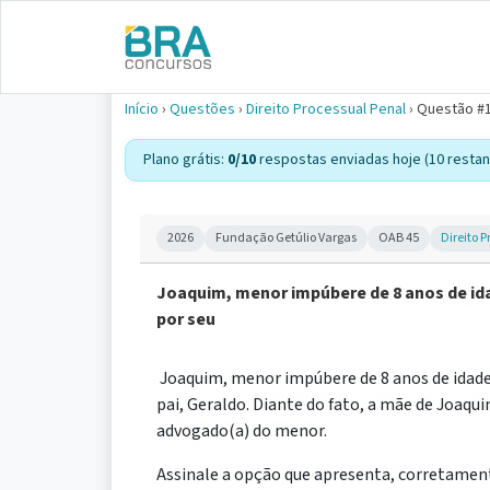
Início
›
Questões
›
Direito Processual Penal
›
Questão #
Plano grátis:
0/10
respostas enviadas hoje (10 restan
2026
Fundação Getúlio Vargas
OAB 45
Direito 
Joaquim, menor impúbere de 8 anos de ida
por seu
Joaquim, menor impúbere de 8 anos de idade,
pai, Geraldo. Diante do fato, a mãe de Joaq
advogado(a) do menor.
Assinale a opção que apresenta, corretamen