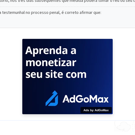
tório, nos três dias subsequentes que medida poderá tomar o réu ou seu 
a testemunhal no processo penal, é correto afirmar que:
Ads by AdGoMax