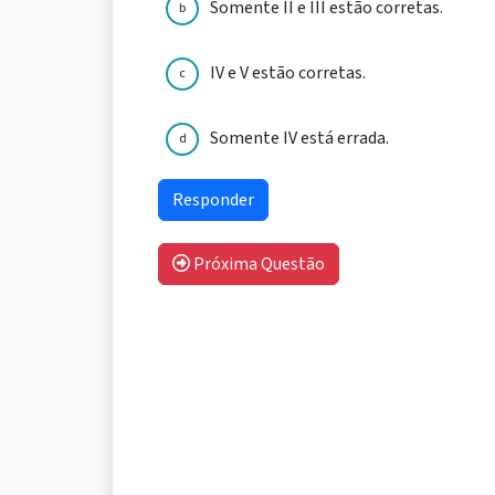
Somente II e III estão corretas.
b
IV e V estão corretas.
c
Somente IV está errada.
d
Próxima Questão