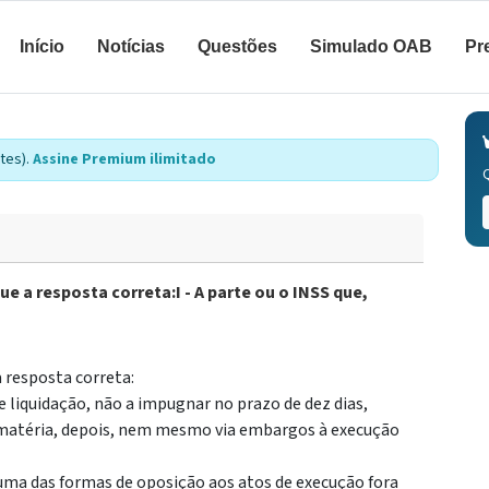
Início
Notícias
Questões
Simulado OAB
Pr
tes).
Assine Premium ilimitado
 a resposta correta:I - A parte ou o INSS que,
 resposta correta:
de liquidação, não a impugnar no prazo de dez dias,
a matéria, depois, nem mesmo via embargos à execução
i uma das formas de oposição aos atos de execução fora