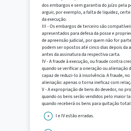
dos embargos e sem garantia do juízo pela p
arguir, por exemplo, a falta de liquidez, certe
da execução.
III - Os embargos de terceiro são compatíve
apresentados para defesa da posse e proprie
de apreensão judicial, por quem não for part
podem ser opostos até cinco dias depois da
antes da assinatura da respectiva carta.
IV - A fraude à execução, ou fraude contra cre
quando se verificar a oneração ou alienação
capaz de reduzi-lo à insolvência. A fraude, no
alienação: apenas o torna ineficaz com relaç
V - A expropriação de bens do devedor, no pro
quando os bens serão vendidos pelo maior la
quando receberá os bens para quitação total o
I e IV estão erradas.
a