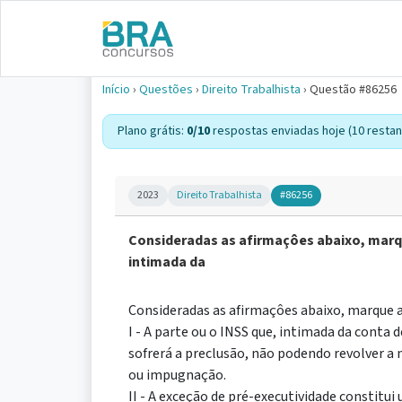
Início
›
Questões
›
Direito Trabalhista
›
Questão #86256
Plano grátis:
0/10
respostas enviadas hoje (10 restan
2023
Direito Trabalhista
#86256
Consideradas as afirmaçôes abaixo, marque
intimada da
Consideradas as afirmaçôes abaixo, marque a
I - A parte ou o INSS que, intimada da conta 
sofrerá a preclusão, não podendo revolver 
ou impugnação.
II - A exceção de pré-executividade constitu