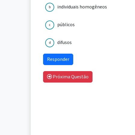
individuais homogêneos
b
públicos
c
difusos
d
Próxima Questão