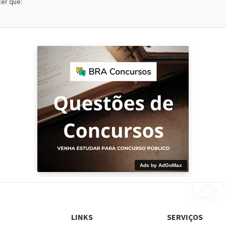
zer que:
Ads by AdGoMax
LINKS
SERVIÇOS