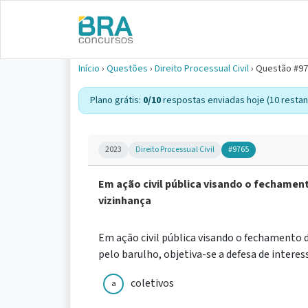
Início
›
Questões
›
Direito Processual Civil
›
Questão #9
Plano grátis:
0/10
respostas enviadas hoje (10 restan
2023
Direito Processual Civil
#9765
Em ação civil pública visando o fechamen
vizinhança
Em ação civil pública visando o fechamento 
pelo barulho, objetiva-se a defesa de intere
coletivos
a