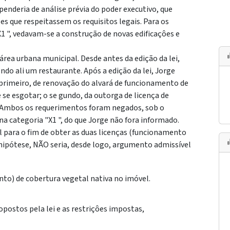
enderia de análise prévia do poder executivo, que
es que respeitassem os requisitos legais. Para os
1 ", vedavam-se a construção de novas edificaçôes e
área urbana municipal. Desde antes da edição da lei,
o ali um restaurante. Após a edição da lei, Jorge
 primeiro, de renovação do alvará de funcionamento de
 se esgotar; o se gundo, da outorga de licença de
. Ambos os requerimentos foram negados, sob o
a categoria "X1 ", do que Jorge não fora informado.
l para o fim de obter as duas licenças (funcionamento
hipótese, NÃO seria, desde logo, argumento admissível
nto) de cobertura vegetal nativa no imóvel.
opostos pela lei e as restriçôes impostas,