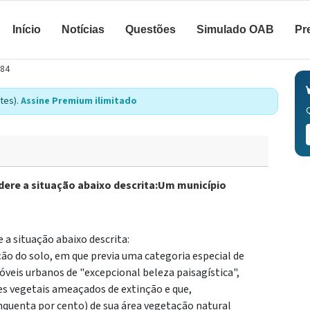
Início
Notícias
Questões
Simulado OAB
Pr
584
tes).
Assine Premium ilimitado
dere a situação abaixo descrita:Um município
 a situação abaixo descrita:
ão do solo, em que previa uma categoria especial de
veis urbanos de "excepcional beleza paisagística",
es vegetais ameaçados de extinção e que,
uenta por cento) de sua área vegetação natural