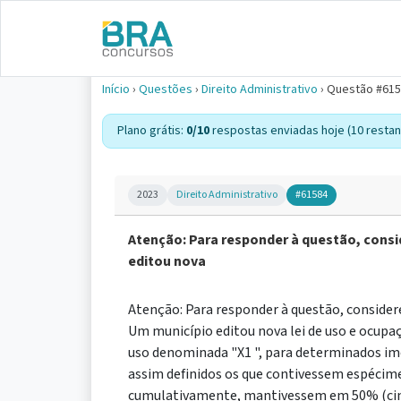
Início
›
Questões
›
Direito Administrativo
›
Questão #61
Plano grátis:
0/10
respostas enviadas hoje (10 restan
2023
Direito Administrativo
#61584
Atenção: Para responder à questão, consi
editou nova
Atenção: Para responder à questão, considere
Um município editou nova lei de uso e ocupaç
uso denominada "X1 ", para determinados imó
assim definidos os que contivessem espécim
cumulativamente, mantivessem em 50% (cinq