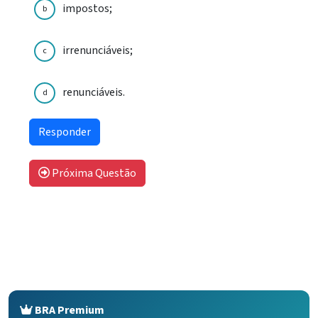
impostos;
b
irrenunciáveis;
c
renunciáveis.
d
Próxima Questão
BRA Premium