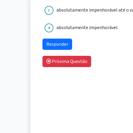
absolutamente impenhorável até o val
c
absolutamente impenhorável.
d
Próxima Questão