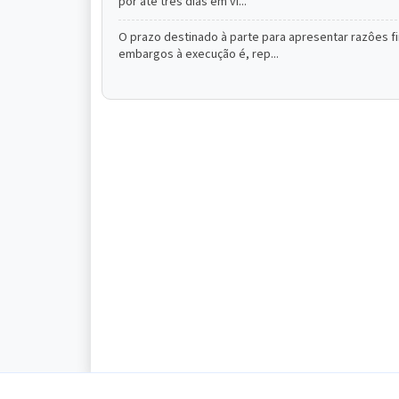
por até três dias em vi...
O prazo destinado à parte para apresentar razôes fi
embargos à execução é, rep...