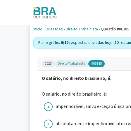
Início
›
Questões
›
Direito Trabalhista
›
Questão #86385
Plano grátis:
0/10
respostas enviadas hoje (10 restan
2023
Direito Trabalhista
#86385
O salário, no direito brasileiro, é:
O salário, no direito brasileiro, é:
impenhorável, salvo exceção única pre
a
absolutamente impenhorável até o val
b