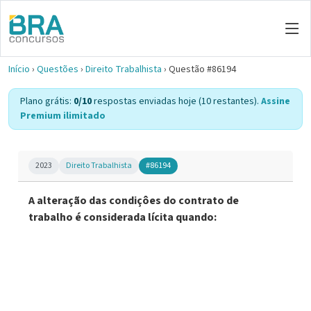
Início
›
Questões
›
Direito Trabalhista
›
Questão #86194
Plano grátis:
0/10
respostas enviadas hoje (10 restantes).
Assine
Premium ilimitado
2023
Direito Trabalhista
#86194
A alteração das condiçôes do contrato de
trabalho é considerada lícita quando: