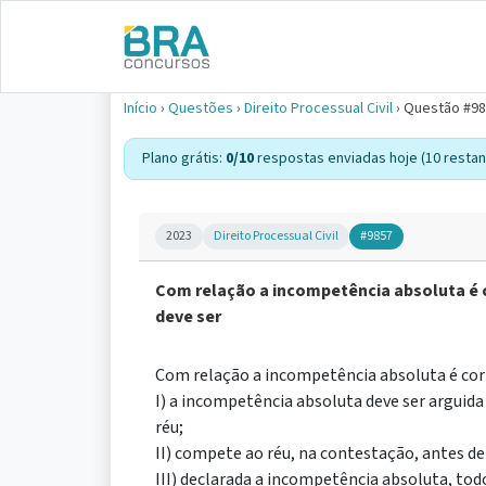
Início
›
Questões
›
Direito Processual Civil
›
Questão #9
Plano grátis:
0/10
respostas enviadas hoje (10 restan
2023
Direito Processual Civil
#9857
Com relação a incompetência absoluta é c
deve ser
Com relação a incompetência absoluta é corr
I) a incompetência absoluta deve ser arguid
réu;
II) compete ao réu, na contestação, antes de
III) declarada a incompetência absoluta, tod