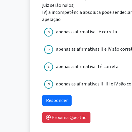
juiz serão nulos;
IV) a incompetência absoluta pode ser decla
apelação.
apenas a afirmativa I é correta
a
apenas as afirmativas II e IV são corre
b
apenas a afirmativa II é correta
c
apenas as afirmativas II, III e IV são c
d
Próxima Questão