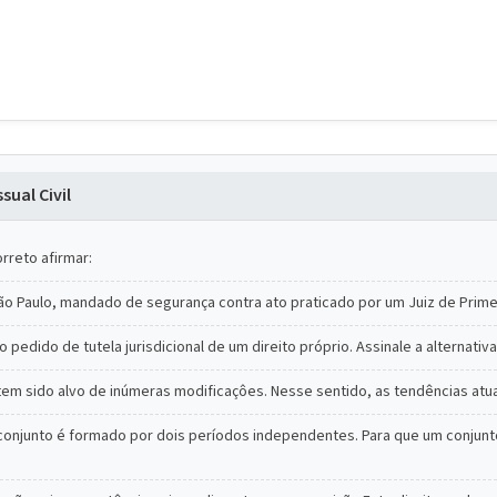
ual Civil
rreto afirmar:
São Paulo, mandado de segurança contra ato praticado por um Juiz de Primei
 pedido de tutela jurisdicional de um direito próprio. Assinale a alternati
ro tem sido alvo de inúmeras modificaçôes. Nesse sentido, as tendências atu
onjunto é formado por dois períodos independentes. Para que um conjunto