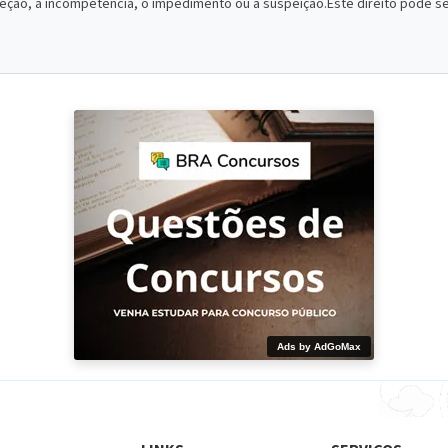
exceção, a incompetência, o impedimento ou a suspeição.Este direito pode 
Ads by AdGoMax