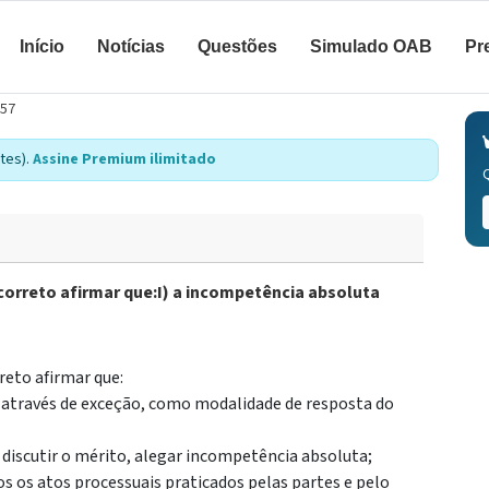
Início
Notícias
Questões
Simulado OAB
Pr
857
tes).
Assine Premium ilimitado
orreto afirmar que:I) a incompetência absoluta
eto afirmar que:
a através de exceção, como modalidade de resposta do
 discutir o mérito, alegar incompetência absoluta;
os os atos processuais praticados pelas partes e pelo