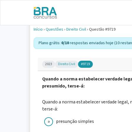
Início
›
Questões
›
Direito Civil
›
Questão #9719
Plano grátis:
0/10
respostas enviadas hoje (10 restan
2023
Direito Civil
#9719
Quando a norma estabelecer verdade legal
presumido, terse-á:
Quando a norma estabelecer verdade legal, 
terse-á:
presunção simples
a