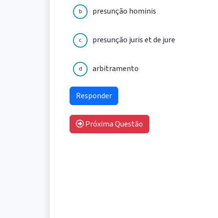
presunção hominis
b
presunção juris et de jure
c
arbitramento
d
Próxima Questão