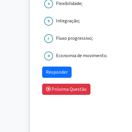
Flexibilidade;
a
Integração;
b
Fluxo progressivo;
c
Economia de movimento.
d
Próxima Questão