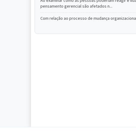
Ao examinar como as pessoas poderiam reagir e lida
pensamento gerencial são afetados n...
Com relação ao processo de mudança organizacional, 