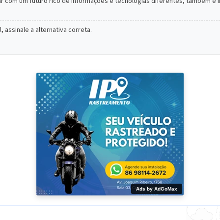
r com um futuro rico de informaçôes e tecnologias diferentes, também é 
assinale a alternativa correta.
Ads by AdGoMax