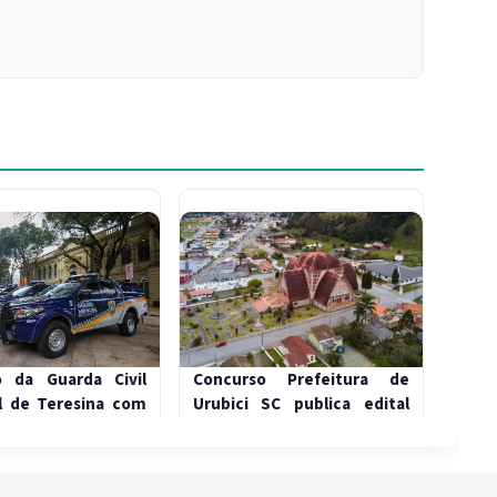
o da Guarda Civil
Concurso Prefeitura de
l de Teresina com
Urubici SC publica edital
s em 2026
com 86 vagas e salários de
até R$ 19,9 mil
 05:54
02/01/2026 - 14:40