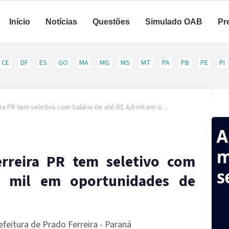
Início
Notícias
Questões
Simulado OAB
Pr
CE
DF
ES
GO
MA
MG
MS
MT
PA
PB
PE
PI
ra PR tem seletivo com Salário de até R$ 4,6 mil em o…
erreira PR tem seletivo com
6 mil em oportunidades de
feitura de Prado Ferreira - Paraná