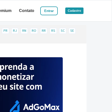
emium
Contato
Entrar
Cadastro
PR
RJ
RN
RO
RR
RS
SC
SE