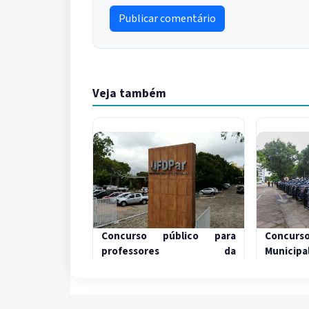
Publicar comentário
Veja também
Concurso público para
Concurs
professores da
Municipa
Universidade Federal do
300 vaga
Delta do Parnaíba UFDPar
26/01/2026 -
2026