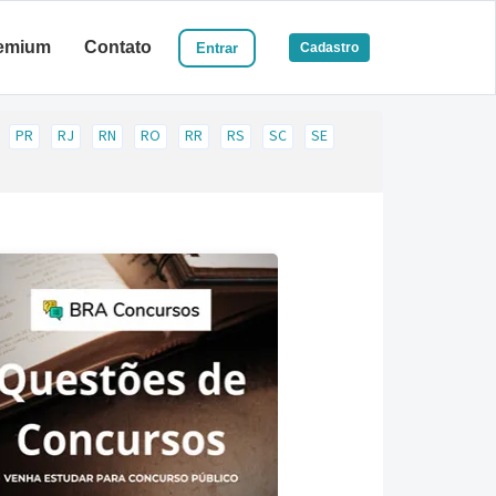
emium
Contato
Entrar
Cadastro
PR
RJ
RN
RO
RR
RS
SC
SE