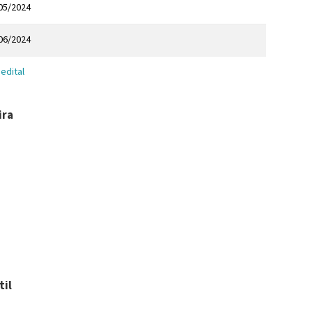
05/2024
06/2024
 edital
ira
til