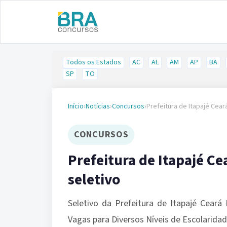
Todos os Estados
AC
AL
AM
AP
BA
SP
TO
Início
›
Notícias
›
Concursos
›
Prefeitura de Itapajé Cea
CONCURSOS
Prefeitura de Itapajé C
seletivo
Seletivo da Prefeitura de Itapajé Ceará 
Vagas para Diversos Níveis de Escolarida