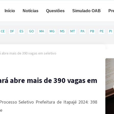
Início
Notícias
Questões
Simulado OAB
Pr
CE
DF
ES
GO
MA
MG
MS
MT
PA
PB
PE
PI
rá abre mais de 390 vagas em seletivo
eará abre mais de 390 vagas em
Processo Seletivo Prefeitura de Itapajé 2024: 398
de