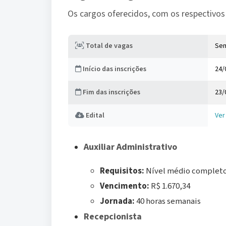
Os cargos oferecidos, com os respectivos 
Total de vagas
Se
Início das inscrições
24/
Fim das inscrições
23/
Edital
Ver
Dados do concurso
Auxiliar Administrativo
Requisitos:
Nível médio complet
Vencimento:
R$ 1.670,34
Jornada:
40 horas semanais
Recepcionista