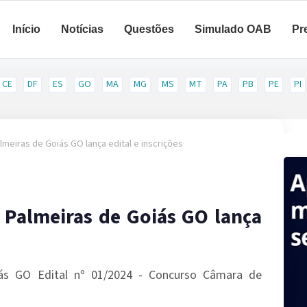
Início
Notícias
Questões
Simulado OAB
Pr
CE
DF
ES
GO
MA
MG
MS
MT
PA
PB
PE
PI
meiras de Goiás GO lança edital e inscrições
Palmeiras de Goiás GO lança
ás GO Edital nº 01/2024 - Concurso Câmara de