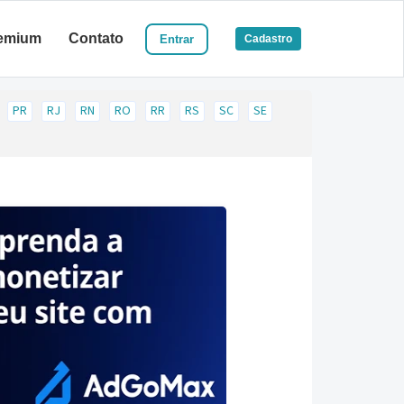
emium
Contato
Entrar
Cadastro
PR
RJ
RN
RO
RR
RS
SC
SE