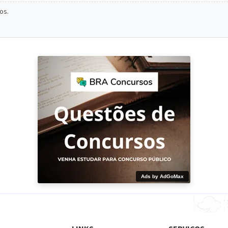
os.
Ads by AdGoMax