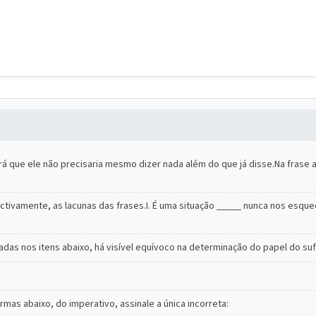
rá que ele não precisaria mesmo dizer nada além do que já disse.Na frase 
ectivamente, as lacunas das frases.I. É uma situação _____ nunca nos esqu
das nos itens abaixo, há visível equívoco na determinação do papel do suf
mas abaixo, do imperativo, assinale a única incorreta: