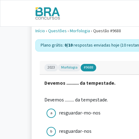
Início
›
Questões
›
Morfologia
›
Questão #9688
Plano grátis:
0/10
respostas enviadas hoje (10 restan
2023
Morfologia
#9688
Devemos .......... da tempestade.
Devemos .......... da tempestade.
resguardar-mo-nos
a
resguardar-nos
b