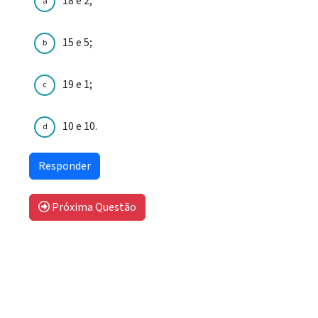
18 e 2;
a
15 e 5;
b
19 e 1;
c
10 e 10.
d
Próxima Questão