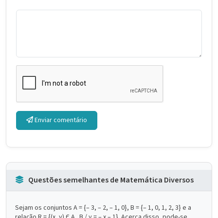
Enviar comentário
Questões semelhantes de Matemática Diversos
Sejam os conjuntos A = {– 3, – 2, – 1, 0}, B = {– 1, 0, 1, 2, 3} e a
relação R = {(x, y) Є A . B / y = – x – 1}. Acerca disso, pode-se