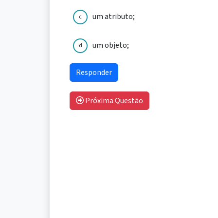
um atributo;
c
um objeto;
d
Próxima Questão