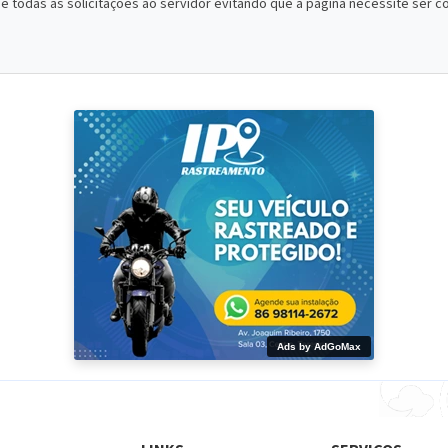
de todas as solicitaçôes ao servidor evitando que a página necessite ser
Ads by AdGoMax