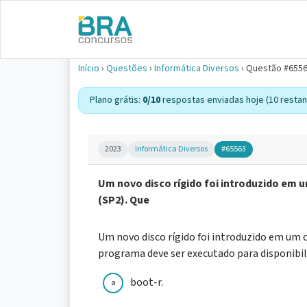
Início
›
Questões
›
Informática Diversos
›
Questão #655
Plano grátis:
0/10
respostas enviadas hoje (10 restan
2023
Informática Diversos
#65563
Um novo disco rígido foi introduzido em
(SP2). Que
Um novo disco rígido foi introduzido em um
programa deve ser executado para disponibili
boot-r.
a