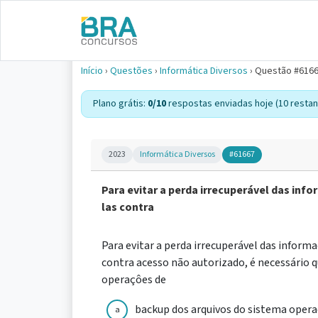
Início
›
Questões
›
Informática Diversos
›
Questão #616
Plano grátis:
0/10
respostas enviadas hoje (10 restan
2023
Informática Diversos
#61667
Para evitar a perda irrecuperável das i
las contra
Para evitar a perda irrecuperável das info
contra acesso não autorizado, é necessário 
operaçôes de
backup dos arquivos do sistema operac
a