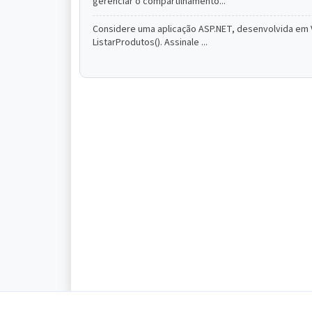
gerenciar o compartilhamento...
Considere uma aplicação ASP.NET, desenvolvida em 
ListarProdutos(). Assinale ...