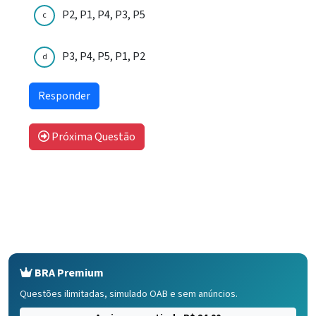
P2, P1, P4, P3, P5
c
P3, P4, P5, P1, P2
d
Próxima Questão
BRA Premium
Questões ilimitadas, simulado OAB e sem anúncios.