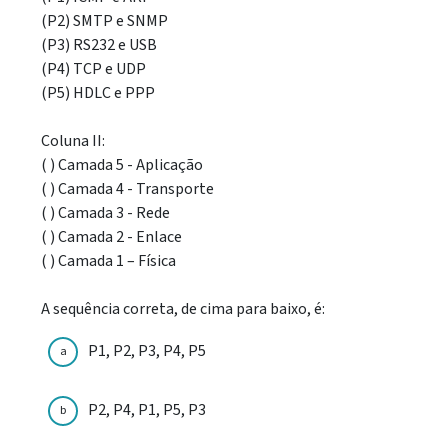
(P2) SMTP e SNMP
(P3) RS232 e USB
(P4) TCP e UDP
(P5) HDLC e PPP
Coluna II:
( ) Camada 5 - Aplicação
( ) Camada 4 - Transporte
( ) Camada 3 - Rede
( ) Camada 2 - Enlace
( ) Camada 1 – Física
A sequência correta, de cima para baixo, é:
P1, P2, P3, P4, P5
a
P2, P4, P1, P5, P3
b