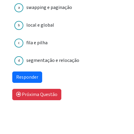
swapping e paginação
a
local e global
b
fila e pilha
c
segmentação e relocação
d
Próxima Questão