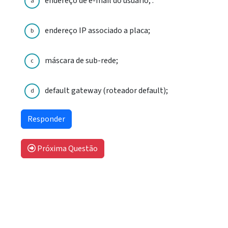
endereço de e-mail do usuário; .
a
endereço IP associado a placa;
b
máscara de sub-rede;
c
default gateway (roteador default);
d
Próxima Questão