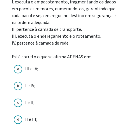
I. executa o empacotamento, fragmentando os dados
em pacotes menores, numerando-os, garantindo que
cada pacote seja entregue no destino em segurança e
na ordem adequada.
II. pertence à camada de transporte.
III. executa o endereçamento e o roteamento.
IV. pertence à camada de rede.
Está correto o que se afirma APENAS em:
III e IV;
a
I e IV;
b
I e II;
c
II e III;
d