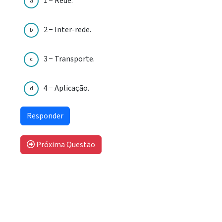
1 − Rede.
a
2 − Inter-rede.
b
3 − Transporte.
c
4 − Aplicação.
d
Próxima Questão