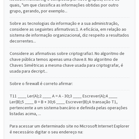
quais, "um que classifica as informaçôes obtidas por outro
grupo, gerando, por exemplo...
Sobre as tecnologias da informação e a sua administração,
considere as seguintes afirmativas:1. A eficácia, em relação ao
sistema de informação organizacional, diz respeito a resultados
decorrentes...
Considere as afirmativas sobre criptografia:I. No algoritmo de
chave pública temos apenas uma chave.II. No algoritmo de
Chaves Simétricas a mesma chave usada para criptografar, é
usada para decript...
Sobre o firewall é correto afirmar:
T11 ____ Ler(A);2 ____ A = A - 30;3 ____ Escrever(A);4 ____
Ler(B);5 ____ B = B + 30;6 ____ Escrever(B);A transação T1,
pertencente a um sistema bancário e definida pelas operaçôes
listadas acima, ...
Para acessar um determinado site no Microsoft Internet Explorer
é necessário digitar o seu endereço na: