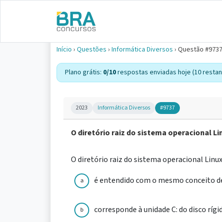
Início
›
Questões
›
Informática Diversos
›
Questão #973
Plano grátis:
0/10
respostas enviadas hoje (10 restan
2023
Informática Diversos
#9737
O diretório raiz do sistema operacional Li
O diretório raiz do sistema operacional Linux
é entendido com o mesmo conceito de 
a
corresponde à unidade C: do disco rígi
b