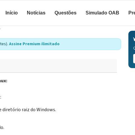
Início
Notícias
Questões
Simulado OAB
Pr
7
tes).
Assine Premium ilimitado
nux:
:
diretório raiz do Windows.
do.