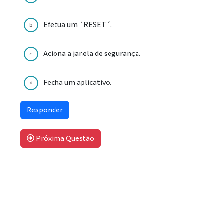
Efetua um ´RESET´.
b
Aciona a janela de segurança.
c
Fecha um aplicativo.
d
Próxima Questão