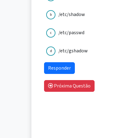
/etc/shadow
b
/etc/passwd
c
/etc/gshadow
d
Próxima Questão