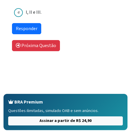
I, II e III.
d
Próxima Questão
BRA Premium
Questões ilimitadas, simulado OAB e sem anúncios.
Assinar a partir de R$ 24,90