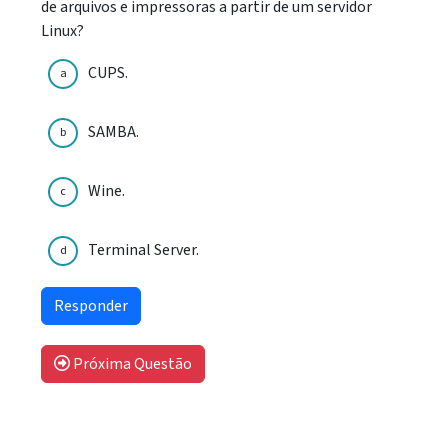
de arquivos e impressoras a partir de um servidor
Linux?
CUPS.
a
SAMBA.
b
Wine.
c
Terminal Server.
d
Próxima Questão