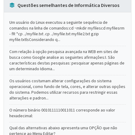
Questões semelhantes de Informática Diversos
Um usuário do Linux executou a seguinte sequência de
comandos na linha de comandos:cd ~mkdir myfilescd myfilesrm
- fR *cp ../myfile.txt .cp ../myfile.txt myfile2.txt gzip
myfile.txtlsConsiderando q...
Com relação à opção pesquisa avançada na WEB em sites de
busca como Google analise as seguintes afirmaçôes:I. São
características destas pesquisas: pesquisar apenas páginas de
um determinado Idioma...
Os usuários costumam alterar configuraçôes do sistema
operacional, como fundo de tela, cores, e alterar outras opçôes
do sistema. Podemos utilizar recursos para restringir essas
alteraçôes e padron...
O número binário 0010111110011011 corresponde ao valor
hexadecimal:
Qual das alternativas abaixo apresenta uma OPÇÃO que não
pertence ao Menu Editar?