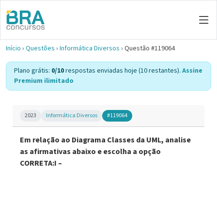
Início
›
Questões
›
Informática Diversos
›
Questão #119064
Plano grátis:
0/10
respostas enviadas hoje (10 restantes).
Assine
Premium ilimitado
2023
Informática Diversos
#119064
Em relação ao Diagrama Classes da UML, analise
as afirmativas abaixo e escolha a opção
CORRETA:I –