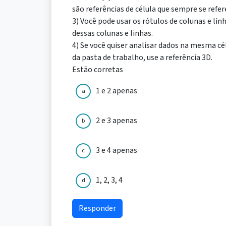
são referências de célula que sempre se refer
3) Você pode usar os rótulos de colunas e lin
dessas colunas e linhas.
4) Se você quiser analisar dados na mesma cél
da pasta de trabalho, use a referência 3D.
Estão corretas
1 e 2 apenas
a
2 e 3 apenas
b
3 e 4 apenas
c
1, 2, 3, 4
d