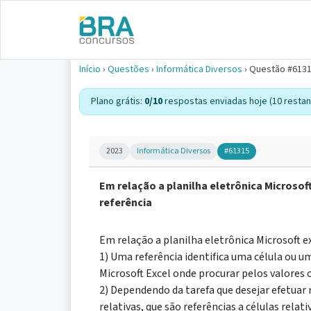
Início
›
Questões
›
Informática Diversos
›
Questão #613
Plano grátis:
0/10
respostas enviadas hoje (10 restan
2023
Informática Diversos
#61315
Em relação a planilha eletrônica Microsof
referência
Em relação a planilha eletrônica Microsoft ex
1) Uma referência identifica uma célula ou u
Microsoft Excel onde procurar pelos valores
2) Dependendo da tarefa que desejar efetuar n
relativas, que são referências a células relat