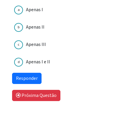
Apenas I
a
Apenas II
b
Apenas III
c
Apenas I e II
d
Próxima Questão