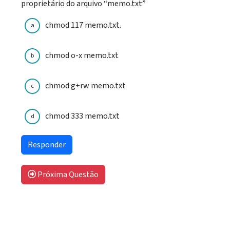
proprietário do arquivo “memo.txt”
chmod 117 memo.txt.
a
chmod o-x memo.txt
b
chmod g+rw memo.txt
c
chmod 333 memo.txt
d
Próxima Questão