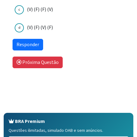
(V) (F) (F) (V)
c
(V) (F) (V) (F)
d
Próxima Questão
BRA Premium
Questões ilimitadas, simulado OAB e sem anúncios.