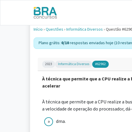
Início
›
Questões
›
Informática Diversos
›
Questão #629
Plano grátis:
0/10
respostas enviadas hoje (10 restan
2023
Informática Diversos
#62962
À técnica que permite que a CPU realize a
acelerar
À técnica que permite que a CPU realize a bu
a velocidade de operação do processador, dá
dma.
a