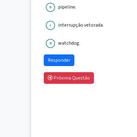
pipeline.
b
interrupção vetorada.
c
watchdog.
d
Próxima Questão