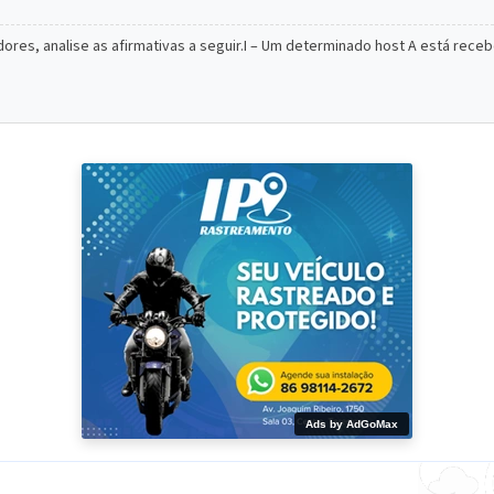
ores, analise as afirmativas a seguir.I – Um determinado host A está rec
Ads by AdGoMax