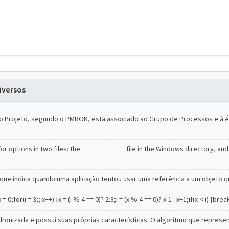
iversos
a do Projeto, segundo o PMBOK, está associado ao Grupo de Processos e 
 options in two files: the ____________ file in the Windows directory, and 
ue indica quando uma aplicação tentou usar uma referência a um objeto que
0;for(i = 3;; x++) {x = (i % 4 == 0)? 2:3;i = (x % 4 == 0)? x-1 : x+1;if(x < i) {bre
ronizada e possui suas próprias características. O algoritmo que represe