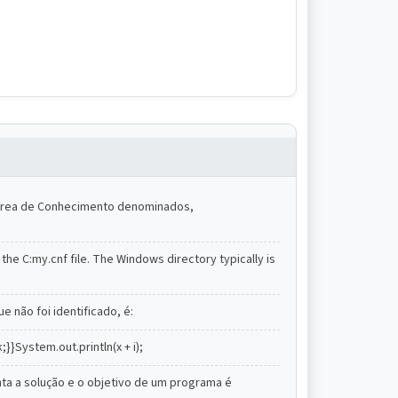
à Área de Conhecimento denominados,
the C:my.cnf file. The Windows directory typically is
 não foi identificado, é:
ak;}}System.out.println(x + i);
nta a solução e o objetivo de um programa é