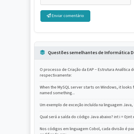
Enviar comentário
Questões semelhantes de Informática D
O processo de Criação da EAP − Estrutura Analític
respectivamente:
When the MySQL server starts on Windows, it looks for
named something...
Um exemplo de exceção incluída na linguagem Java, q
Qual será a saída do código Java abaixo? int i = 0;int x = 
Nos códigos em linguagem Cobol, cada divisão é pad