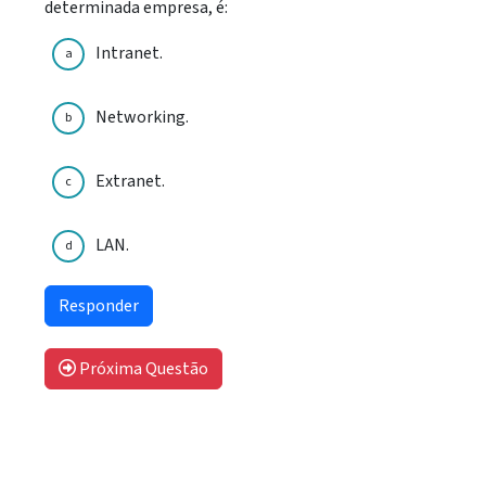
determinada empresa, é:
Intranet.
a
Networking.
b
Extranet.
c
LAN.
d
Próxima Questão