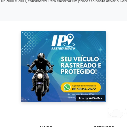
 2000 e 2003, considere:I. Para encerrar um processo basta ativar o Gere
Ads by AdGoMax