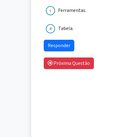
Ferramentas.
c
Tabela.
d
Próxima Questão