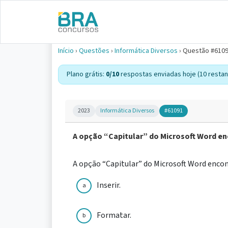
Início
›
Questões
›
Informática Diversos
›
Questão #610
Plano grátis:
0/10
respostas enviadas hoje (10 restan
2023
Informática Diversos
#61091
A opção “Capitular” do Microsoft Word e
A opção “Capitular” do Microsoft Word enco
Inserir.
a
Formatar.
b