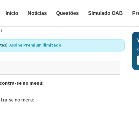
Início
Notícias
Questões
Simulado OAB
Pr
91
tes).
Assine Premium ilimitado
ncontra-se no menu:
ntra-se no menu: