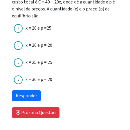
custo total é C = 40 + 20x, onde x é a quantidade e p é
o nível de preços. A quantidade (x) e o preço (p) de
equilíbrio são:
x = 20 e p =25
a
x = 20 e p = 20
b
x = 25 e p = 25
c
x = 30 e p = 20
d
Próxima Questão