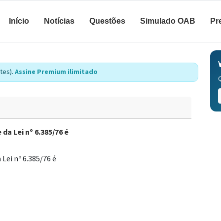
Início
Notícias
Questões
Simulado OAB
Pr
tes).
Assine Premium ilimitado
da Lei nº 6.385/76 é
Lei nº 6.385/76 é