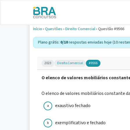
Início
›
Questões
›
Direito Comercial
›
Questão #9566
Plano grátis:
0/10
respostas enviadas hoje (10 restan
2023
Direito Comercial
#9566
O elenco de valores mobiliários constante 
O elenco de valores mobiliários constante da 
exaustivo fechado
a
exemplificativo e fechado
b