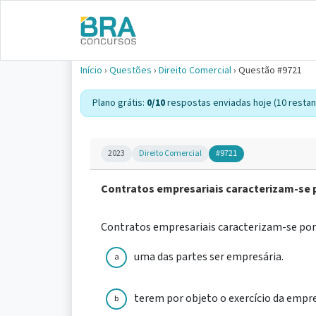
Início
›
Questões
›
Direito Comercial
›
Questão #9721
Plano grátis:
0/10
respostas enviadas hoje (10 restan
2023
Direito Comercial
#9721
Contratos empresariais caracterizam-se 
Contratos empresariais caracterizam-se por
uma das partes ser empresária.
a
terem por objeto o exercício da empr
b