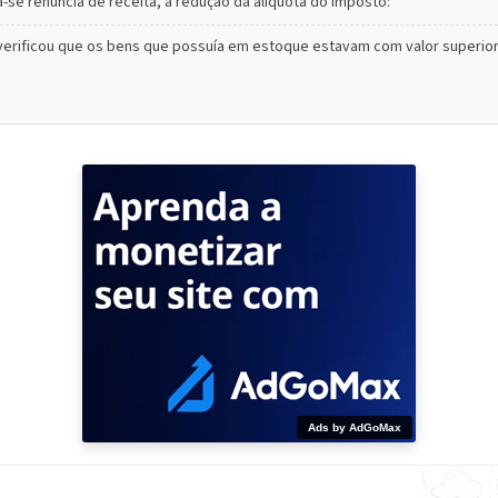
-se renúncia de receita, a redução da alíquota do imposto:
, verificou que os bens que possuía em estoque estavam com valor superio
Ads by AdGoMax