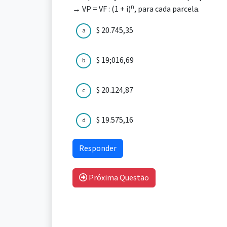
n
→ VP = VF : (1 + i)
, para cada parcela.
$ 20.745,35
a
$ 19;016,69
b
$ 20.124,87
c
$ 19.575,16
d
Próxima Questão