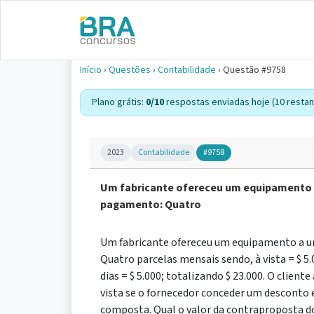
Início
›
Questões
›
Contabilidade
›
Questão #9758
Plano grátis:
0/10
respostas enviadas hoje (10 restan
2023
Contabilidade
#9758
Um fabricante ofereceu um equipamento a
pagamento: Quatro
Um fabricante ofereceu um equipamento a u
Quatro parcelas mensais sendo, à vista = $ 5.0
dias = $ 5.000; totalizando $ 23.000. O cli
vista se o fornecedor conceder um desconto 
composta. Qual o valor da contraproposta do