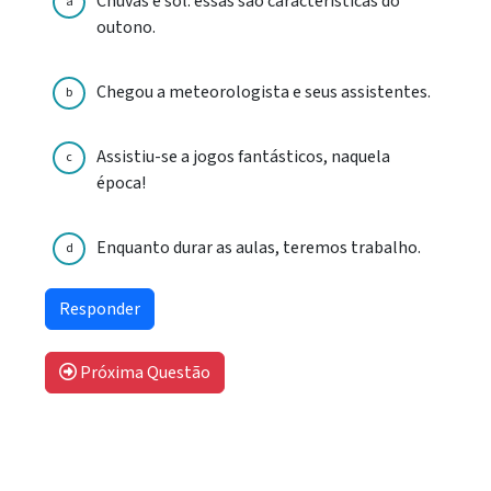
Chuvas e sol: essas são características do
a
outono.
Chegou a meteorologista e seus assistentes.
b
Assistiu-se a jogos fantásticos, naquela
c
época!
Enquanto durar as aulas, teremos trabalho.
d
Próxima Questão