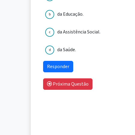
da Educação.
b
da Assistência Social.
c
da Saúde.
d
Próxima Questão